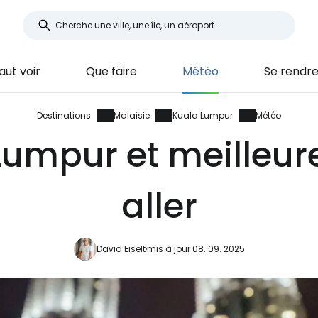
faut voir
Que faire
Météo
Se rendr
Destinations
Malaisie
Kuala Lumpur
Météo
umpur et meilleur
aller
David Eiselt
mis à jour 08. 09. 2025