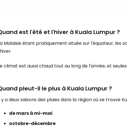
Se connecte
Quand est l'été et l'hiver à Kuala Lumpur ?
... la communauté mondiale des voy
a Malaisie étant pratiquement située sur l'équateur, les sa
'hiver.
Con
e climat est aussi chaud tout au long de l'année, et seule
Cont
Quand pleut-il le plus à Kuala Lumpur ?
l y a deux saisons des pluies dans la région où se trouve K
Poursuivre av
de mars à mi-mai
octobre-décembre