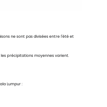
r à Cestee
ageurs
isons ne sont pas divisées entre l'été et
tinuer avec Google
s les précipitations moyennes varient.
inuer avec Facebook
uala Lumpur :
ec le courrier électronique