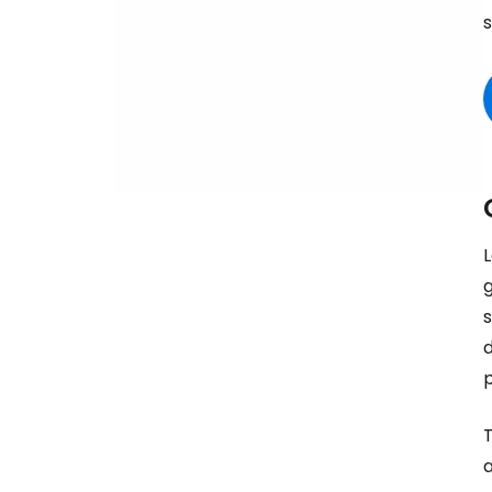
s
L
d
a