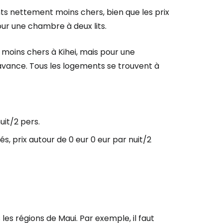
s nettement moins chers, bien que les prix
inuer avec Facebook
ur une chambre à deux lits.
 moins chers à Kihei, mais pour une
ec le courrier électronique
l'avance. Tous les logements se trouvent à
uit/2 pers.
s, prix autour de 0 eur 0 eur par nuit/2
les régions de Maui. Par exemple, il faut