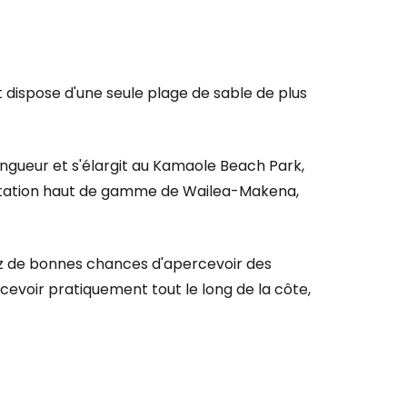
et dispose d'une seule plage de sable de plus
 longueur et s'élargit au Kamaole Beach Park,
n station haut de gamme de Wailea-Makena,
r à Cestee
ez de bonnes chances d'apercevoir des
rcevoir pratiquement tout le long de la côte,
ageurs
tinuer avec Google