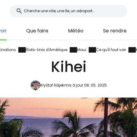
voir
Que faire
Météo
Se rendre
tinations
États-Unis d'Amérique
Maui
Ce qu'il faut voir
Kihei
Kryštof Hájek
mis à jour 08. 05. 2025