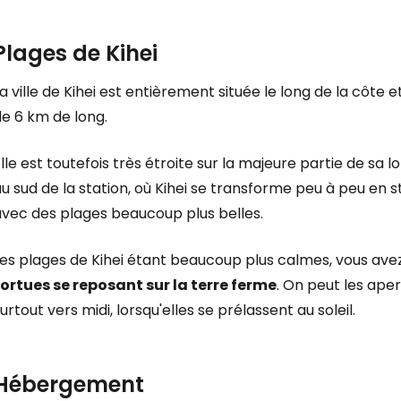
Plages de Kihei
a ville de Kihei est entièrement située le long de la côte 
e 6 km de long.
lle est toutefois très étroite sur la majeure partie de sa
au sud de la station, où Kihei se transforme peu à peu e
avec des plages beaucoup plus belles.
Se connecte
Les plages de Kihei étant beaucoup plus calmes, vous av
tortues se reposant sur la terre ferme
. On peut les ape
... la communauté mondiale des voy
urtout vers midi, lorsqu'elles se prélassent au soleil.
Con
Hébergement