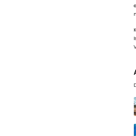
e
m
I
V