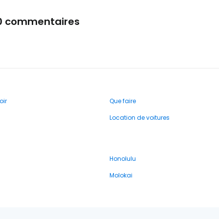
0 commentaires
oir
Que faire
Location de voitures
Honolulu
Molokai