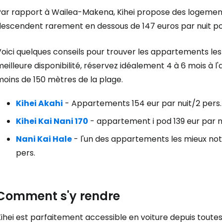
Par rapport à Wailea-Makena, Kihei propose des logement
Cont
descendent rarement en dessous de 147 euros par nuit po
oici quelques conseils pour trouver les appartements les
Poursuivre av
eilleure disponibilité, réservez idéalement 4 à 6 mois à 
oins de 150 mètres de la plage.
Kihei Akahi
- Appartements 154 eur par nuit/2 pers.
Kihei Kai Nani 170
- appartement i pod 139 eur par n
Nani Kai Hale
- l'un des appartements les mieux noté
pers.
Comment s'y rendre
ihei est parfaitement accessible en voiture depuis toutes 