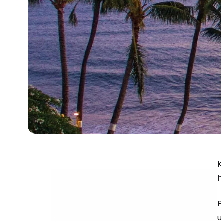
K
P
u