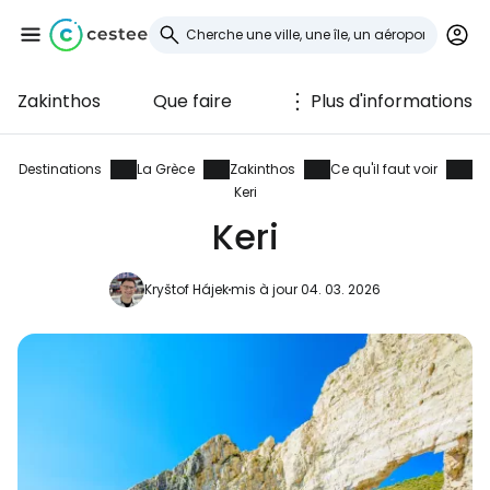
Zakinthos
Que faire
Plus d'informations
Se connecter à
Cestee
Destinations
La Grèce
Zakinthos
Ce qu'il faut voir
Keri
... la communauté mondiale des voyageurs
Keri
Kryštof Hájek
mis à jour 04. 03. 2026
Continuer avec Google
Continuer avec Facebook
Poursuivre avec le courrier