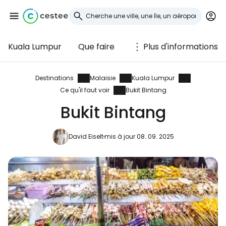
Kuala Lumpur
Que faire
Plus d'informations
Se connecter à
Cestee
Destinations
Malaisie
Kuala Lumpur
Ce qu'il faut voir
Bukit Bintang
... la communauté mondiale des voyageurs
Bukit Bintang
Continuer avec Google
David Eiselt
mis à jour 08. 09. 2025
Continuer avec Facebook
Poursuivre avec le courrier