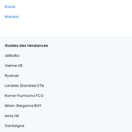
Kauai
Molokai
Guides des tendances
airBaltic
Vienne VIE
Ryanair
Londres Stansted STN
Rome-Fiumicino FCO
Milan-Bergame BGY
easyJet
Sardaigne