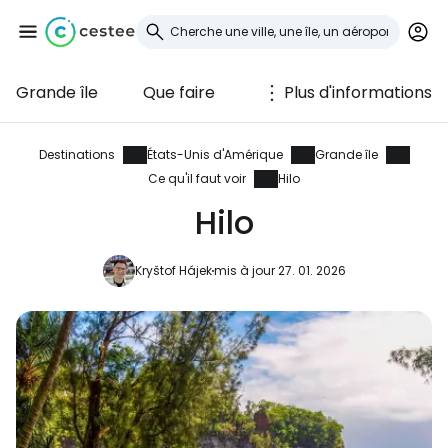
Grande île
Que faire
Plus d'informations
Se connecter à
Cestee
Destinations
États-Unis d'Amérique
Grande île
Ce qu'il faut voir
Hilo
... la communauté mondiale des voyageurs
Hilo
Continuer avec Google
Kryštof Hájek
mis à jour 27. 01. 2026
Continuer avec Facebook
Poursuivre avec le courrier