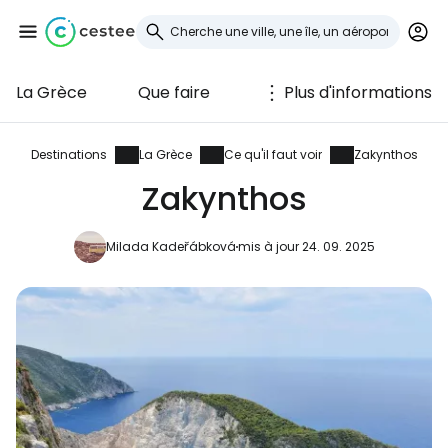
La Grèce
Que faire
Plus d'informations
Se connecter à
Cestee
Destinations
La Grèce
Ce qu'il faut voir
Zakynthos
Zakynthos
... la communauté mondiale des voyageurs
Milada Kadeřábková
mis à jour 24. 09. 2025
Continuer avec Google
Continuer avec Facebook
Poursuivre avec le courrier