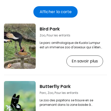
électronique
Afficher la carte
Bird Park
Zoo, Pour les enfants
Le parc ornithologique de Kuala Lumpur
est un immense zoo d'oiseaux qui s'étend
sur 20 hectares à proximité des jardins
botaniques. Il s'agit de l'un des plus
En savoir plus
grands parcs ornithologiques du monde
et il possède ce que l'on appelle la plus
grande volière du monde, dans laquelle
les visiteurs peuvent se promener
librement. [btn "Les 10 meilleurs hôtels de
Kuala Lumpur"
Butterfly Park
https://www.booking.com/city/my/kuala-
lumpur.en.html?aid=2397605;label=p-kl…
Parc, Zoo, Pour les enfants
Le zoo des papillons se trouve en se
promenant dans la zone boisée à
l'extrémité ouest de Kuala Lumpur. Parmi