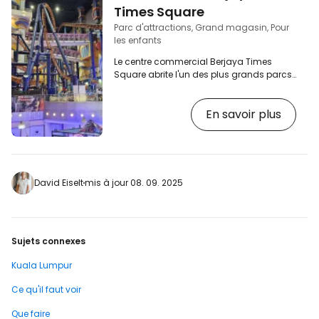
aquaria] Que verrez-vous…
Times Square
Parc d'attractions, Grand magasin, Pour
les enfants
Le centre commercial Berjaya Times
Square abrite l'un des plus grands parcs
à thème couverts d'Asie du Sud-Est pour
tous les âges. [btn "Les meilleurs hôtels
En savoir plus
familiaux du centre de KL"
https://www.booking.com/city/my/kuala-
lumpur.en.html?aid=2397605;label=p-kl-
berjaya] Attractions pour enfants et
adultes Le parc à thème est divisé en
plusieurs sections. Une immense
David Eiselt
mis à jour 08. 09. 2025
montagne russe, des carrousels et
d'autres grandes attractions occupent
le…
Sujets connexes
Kuala Lumpur
Ce qu'il faut voir
Que faire