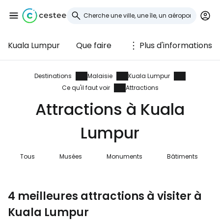
Kuala Lumpur
Que faire
Plus d'informations
Se connecter à
Cestee
Destinations
Malaisie
Kuala Lumpur
Ce qu'il faut voir
Attractions
... la communauté mondiale des voyageurs
Attractions à Kuala
Lumpur
Continuer avec Google
Tous
Musées
Monuments
Bâtiments
Continuer avec Facebook
4 meilleures attractions à visiter à
Kuala Lumpur
Poursuivre avec le courrier