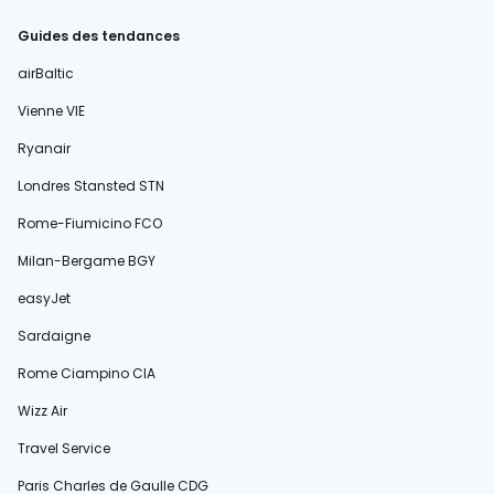
Guides des tendances
airBaltic
Vienne VIE
Ryanair
Londres Stansted STN
Rome-Fiumicino FCO
Milan-Bergame BGY
easyJet
Sardaigne
Rome Ciampino CIA
Wizz Air
Travel Service
Paris Charles de Gaulle CDG